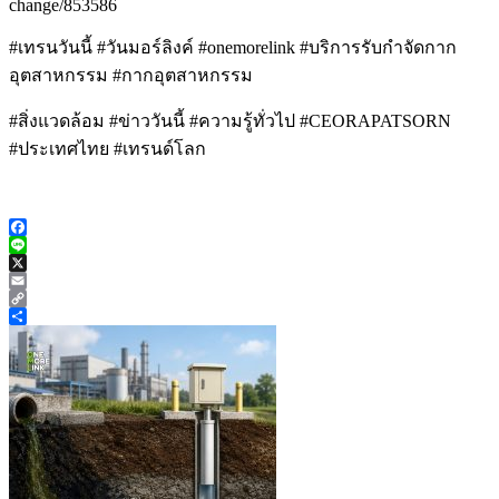
change/853586
#เทรนวันนี้ #วันมอร์ลิงค์ #onemorelink #บริการรับกำจัดกาก
อุตสาหกรรม #กากอุตสาหกรรม
#สิ่งแวดล้อม #ข่าววันนี้ #ความรู้ทั่วไป #CEORAPATSORN
#ประเทศไทย #เทรนด์โลก
Facebook
Line
X
Email
Copy
Link
Share