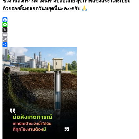
ช่วงวันสงกรานต์ เดินทางปลอดภัย สุขภาพแข็งแรง และเปี่ยม
ด้วยรอยยิ้มตลอดวันหยุดนี้นะคะ/ครับ
Facebook
Line
X
Email
Copy
Link
Share