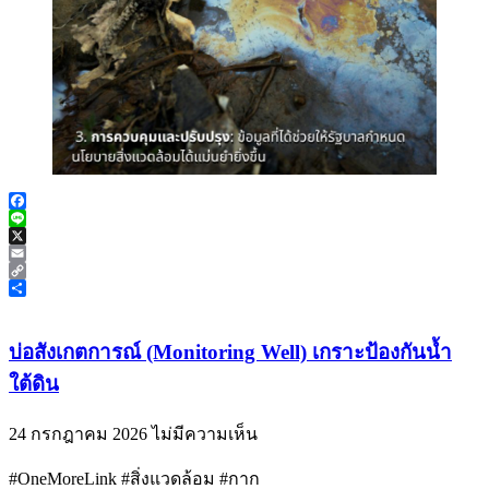
Facebook
Line
X
Email
Copy
Link
Share
บ่อสังเกตการณ์ (Monitoring Well) เกราะป้องกันน้ำ
ใต้ดิน
24 กรกฎาคม 2026
ไม่มีความเห็น
#OneMoreLink #สิ่งแวดล้อม #กาก