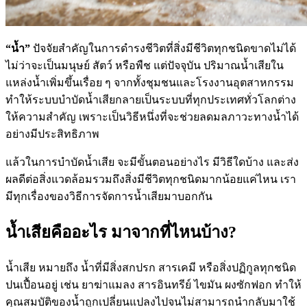
“น้ำ”
ปัจจัยสำคัญในการดำรงชีวิตที่สิ่งมีชีวิตทุกชนิดขาดไม่ได้
ไม่ว่าจะเป็นมนุษย์ สัตว์ หรือพืช แต่ปัจจุบัน ปริมาณน้ำเสียใน
แหล่งน้ำเพิ่มขึ้นเรื่อย ๆ จากทั้งชุมชนและโรงงานอุตสาหกรรม
ทำให้ระบบบำบัดน้ำเสียกลายเป็นระบบที่ทุกประเทศทั่วโลกต่าง
ให้ความสำคัญ เพราะเป็นวิธีหนึ่งที่จะช่วยลดมลภาวะทางน้ำได้
อย่างมีประสิทธิภาพ
แล้วในการบำบัดน้ำเสีย จะมีขั้นตอนอย่างไร มีวิธีใดบ้าง และส่ง
ผลดีต่อสิ่งแวดล้อมรวมถึงสิ่งมีชีวิตทุกชนิดมากน้อยแค่ไหน เรา
มีทุกเรื่องของวิธีการจัดการน้ำเสียมาบอกกัน
น้ำเสียคืออะไร มาจากที่ไหนบ้าง?
น้ำเสีย หมายถึง น้ำที่มีสิ่งสกปรก สารเคมี หรือสิ่งปฏิกูลทุกชนิด
ปนเปื้อนอยู่ เช่น ยาฆ่าแมลง สารอินทรีย์ ไขมัน ผงซักฟอก ทำให้
คุณสมบัติของน้ำถูกเปลี่ยนแปลงไปจนไม่สามารถนำกลับมาใช้