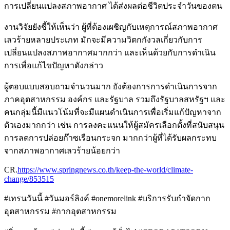
การเปลี่ยนแปลงสภาพอากาศ ได้ส่งผลต่อชีวิตประจำวันของตน
งานวิจัยยังชี้ให้เห็นว่า ผู้ที่ต้องเผชิญกับเหตุการณ์สภาพอากาศ
เลวร้ายหลายประเภท มักจะมีความวิตกกังวลเกี่ยวกับการ
เปลี่ยนแปลงสภาพอากาศมากกว่า และเห็นด้วยกับการดำเนิน
การเพื่อแก้ไขปัญหาดังกล่าว
ผู้ตอบแบบสอบถามจำนวนมาก ยังต้องการการดำเนินการจาก
ภาคอุตสาหกรรม องค์กร และรัฐบาล รวมถึงรัฐบาลสหรัฐฯ และ
คนกลุ่มนี้มีแนวโน้มที่จะมีแผนดำเนินการเพื่อเริ่มแก้ปัญหาจาก
ตัวเองมากกว่า เช่น การลงคะแนนให้ผู้สมัครเลือกตั้งที่สนับสนุน
การลดการปล่อยก๊าซเรือนกระจก มากกว่าผู้ที่ได้รับผลกระทบ
จากสภาพอากาศเลวร้ายน้อยกว่า
CR.
https://www.springnews.co.th/keep-the-world/climate-
change/853515
#เทรนวันนี้ #วันมอร์ลิงค์ #onemorelink #บริการรับกำจัดกาก
อุตสาหกรรม #กากอุตสาหกรรม