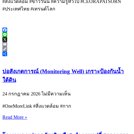
#สิ่งแวดล้อม #ข่าววันนี้ #ความรู้ทั่วไป #CEORAPATSORN
#ประเทศไทย #เทรนด์โลก
Facebook
Line
X
Email
Copy
Link
Share
บ่อสังเกตการณ์ (Monitoring Well) เกราะป้องกันน้ำ
ใต้ดิน
24 กรกฎาคม 2026
ไม่มีความเห็น
#OneMoreLink #สิ่งแวดล้อม #กาก
Read More »