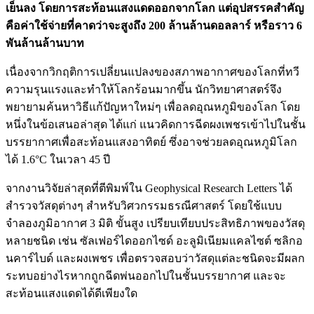
เย็นลง โดยการสะท้อนแสงแดดออกจากโลก แต่อุปสรรคสำคัญ
คือค่าใช้จ่ายที่คาดว่าจะสูงถึง 200 ล้านล้านดอลลาร์ หรือราว 6
พันล้านล้านบาท
เนื่องจากวิกฤติการเปลี่ยนแปลงของสภาพอากาศของโลกที่ทวี
ความรุนแรงและทำให้โลกร้อนมากขึ้น นักวิทยาศาสตร์จึง
พยายามค้นหาวิธีแก้ปัญหาใหม่ๆ เพื่อลดอุณหภูมิของโลก โดย
หนึ่งในข้อเสนอล่าสุด ได้แก่ แนวคิดการฉีดผงเพชรเข้าไปในชั้น
บรรยากาศเพื่อสะท้อนแสงอาทิตย์ ซึ่งอาจช่วยลดอุณหภูมิโลก
ได้ 1.6°C ในเวลา 45 ปี
จากงานวิจัยล่าสุดที่ตีพิมพ์ใน Geophysical Research Letters ได้
สำรวจวัสดุต่างๆ สำหรับวิศวกรรมธรณีศาสตร์ โดยใช้แบบ
จำลองภูมิอากาศ 3 มิติ ขั้นสูง เปรียบเทียบประสิทธิภาพของวัสดุ
หลายชนิด เช่น ซัลเฟอร์ไดออกไซด์ อะลูมิเนียมแคลไซต์ ซลิกอ
นคาร์ไบด์ และผงเพชร เพื่อตรวจสอบว่าวัสดุแต่ละชนิดจะมีผลก
ระทบอย่างไรหากถูกฉีดพ่นออกไปในชั้นบรรยากาศ และจะ
สะท้อนแสงแดดได้ดีเพียงใด