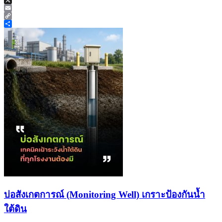
X
Email
Copy
Link
Share
บ่อสังเกตการณ์ (Monitoring Well) เกราะป้องกันน้ำ
ใต้ดิน