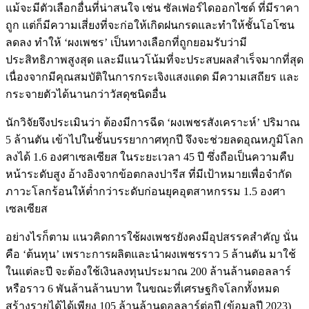
แม้จะมีตัวเลือกอื่นที่น่าสนใจ เช่น ซัลเฟอร์ไดออกไซด์ ที่มีราคา
ถูก แต่ก็มีความเสี่ยงที่จะก่อให้เกิดฝนกรดและทำให้ชั้นโอโซน
ลดลง ทำให้ ‘ผงเพชร’ เป็นทางเลือกที่ถูกยอมรับว่ามี
ประสิทธิภาพสูงสุด และมีแนวโน้มที่จะประสบผลสำเร็จมากที่สุด
เนื่องจากมีคุณสมบัติในการกระเจิงแสงแดด มีความเสถียร และ
กระจายตัวได้นานกว่าวัสดุชนิดอื่น
นักวิจัยจึงประเมินว่า ต้องมีการฉีด ‘ผงเพชรสังเคราะห์’ ปริมาณ
5 ล้านตัน เข้าไปในชั้นบรรยากาศทุกปี จึงจะช่วยลดอุณหภูมิโลก
ลงได้ 1.6 องศาเซลเซียส ในระยะเวลา 45 ปี ซึ่งถือเป็นความคืบ
หน้าระดับสูง อ้างอิงจากข้อตกลงปารีส ที่มีเป้าหมายเพื่อจำกัด
ภาวะโลกร้อนให้ต่ำกว่าระดับก่อนยุคอุตสาหกรรม 1.5 องศา
เซลเซียส
อย่างไรก็ตาม แนวคิดการใช้ผงเพชรยังคงมีอุปสรรคสำคัญ นั่น
คือ ‘ต้นทุน’ เพราะการผลิตและนำผงเพชรราว 5 ล้านตัน มาใช้
ในแต่ละปี จะต้องใช้เงินลงทุนประมาณ 200 ล้านล้านดอลลาร์
หรือราว 6 พันล้านล้านบาท ในขณะที่เศรษฐกิจโลกทั้งหมด
สร้างรายได้ได้เพียง 105 ล้านล้านดอลลาร์ต่อปี (ข้อมูลปี 2023)