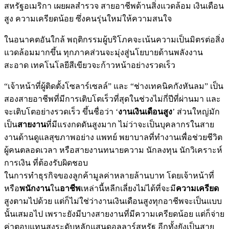
สหรัฐอเมริกา เผยผลสำรวจ สายอาชีพด้านสิ่งแวดล้อม เงินเดือน
สูง ความเครียดน้อย ซึ่งคนรุ่นใหม่ให้ความสนใจ
ในอนาคตอันใกล้ พฤติกรรมผู้บริโภคจะเน้นความเป็นมิตรต่อสิ่ง
แวดล้อมมากขึ้น ทุกภาคส่วนจะมุ่งสู่นโยบายด้านพลังงาน
สะอาด เทคโนโลยีสีเขียวจะก้าวหน้าอย่างรวดเร็ว
“เจ้าหน้าที่ผู้ติดตั้งโซลาร์เซลล์” และ “ช่างเทคนิคกังหันลม” เป็น
สองสายอาชีพที่มีการเติบโตเร็วที่สุดในช่วงไม่กี่ปีที่ผ่านมา และ
จะเติบโตอย่างรวดเร็ว ขึ้นชื่อว่า ‘
งานเงินเดือนสูง
’ ส่วนใหญ่มัก
เป็น
สายงาน
ที่มีแรงกดดันสูงมาก ไม่ว่าจะเป็นบุคลากรในสาย
งานด้านดูแลสุขภาพอย่าง แพทย์ พยาบาลที่ทำงานเพื่อช่วยชีวิต
ผู้คนตลอดเวลา หรือสายงานทนายความ นักลงทุน นักวิเคราะห์
การเงิน ที่ต้องรับผิดชอบ
ในการทำธุรกิจของลูกค้ามูลค่าหลายล้านบาท โดยเจ้าหน้าที่
หรือ
พนักงาน
ใน
อาชีพ
เหล่านี้หลีกเลี่ยงไม่ได้ที่จะมี
ความเครียด
สูงตามไปด้วย แต่ก็ไม่ใช่ว่างานเงินเดือนสูงทุกอาชีพจะเป็นแบบ
นั้นเสมอไป เพราะยังมีบางสายงานที่มีความเครียดน้อย แต่ก็จ่าย
ค่าตอบแทนสูงระดับหลักแสนดอลลาร์สหรัฐ อีกทั้งยังเป็นสาย