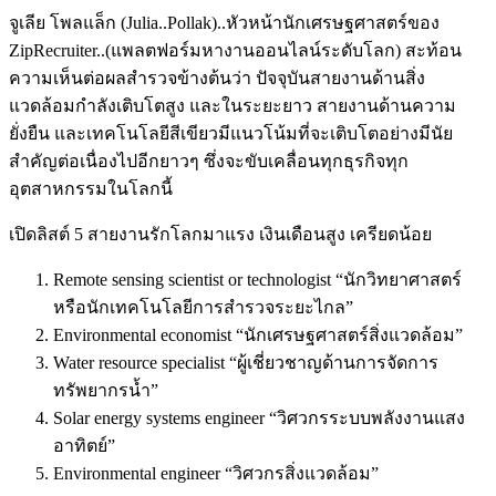
จูเลีย โพลแล็ก (Julia..Pollak)..หัวหน้านักเศรษฐศาสตร์ของ
ZipRecruiter..(แพลตฟอร์มหางานออนไลน์ระดับโลก) สะท้อน
ความเห็นต่อผลสำรวจข้างต้นว่า ปัจจุบันสายงานด้านสิ่ง
แวดล้อมกำลังเติบโตสูง และในระยะยาว สายงานด้านความ
ยั่งยืน และเทคโนโลยีสีเขียวมีแนวโน้มที่จะเติบโตอย่างมีนัย
สำคัญต่อเนื่องไปอีกยาวๆ ซึ่งจะขับเคลื่อนทุกธุรกิจทุก
อุตสาหกรรมในโลกนี้
เปิดลิสต์ 5 สายงานรักโลกมาแรง เงินเดือนสูง เครียดน้อย
Remote sensing scientist or technologist “นักวิทยาศาสตร์
หรือนักเทคโนโลยีการสำรวจระยะไกล”
Environmental economist “นักเศรษฐศาสตร์สิ่งแวดล้อม”
Water resource specialist “ผู้เชี่ยวชาญด้านการจัดการ
ทรัพยากรน้ำ”
Solar energy systems engineer “วิศวกรระบบพลังงานแสง
อาทิตย์”
Environmental engineer “วิศวกรสิ่งแวดล้อม”