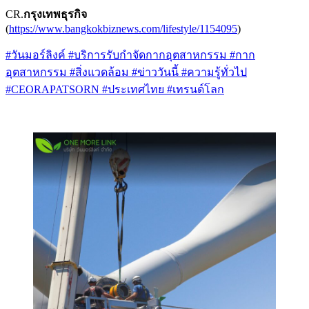
CR.
กรุงเทพธุรกิจ
(
https://www.bangkokbiznews.com/lifestyle/1154095
)
#วันมอร์ลิงค์
#บริการรับกำจัดกากอุตสาหกรรม
#กาก
อุตสาหกรรม
#สิ่งแวดล้อม
#ข่าววันนี้
#ความรู้ทั่วไป
#CEORAPATSORN
#ประเทศไทย
#เทรนด์โลก