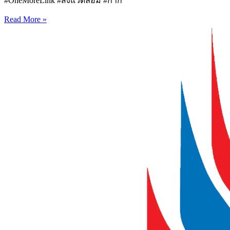
#OneMoreLink #สิ่งแวดล้อม #กาก
Read More »