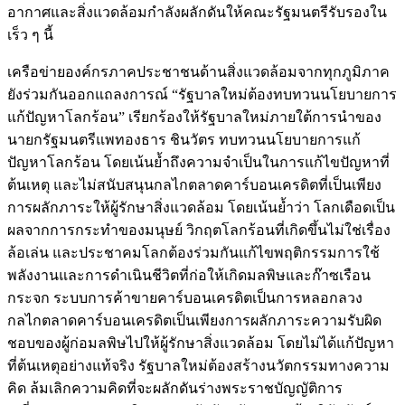
อากาศและสิ่งแวดล้อมกำลังผลักดันให้คณะรัฐมนตรีรับรองใน
เร็ว ๆ นี้
เครือข่ายองค์กรภาคประชาชนด้านสิ่งแวดล้อมจากทุกภูมิภาค
ยังร่วมกันออกแถลงการณ์ “รัฐบาลใหม่ต้องทบทวนนโยบายการ
แก้ปัญหาโลกร้อน” เรียกร้องให้รัฐบาลใหม่ภายใต้การนำของ
นายกรัฐมนตรีแพทองธาร ชินวัตร ทบทวนนโยบายการแก้
ปัญหาโลกร้อน โดยเน้นย้ำถึงความจำเป็นในการแก้ไขปัญหาที่
ต้นเหตุ และไม่สนับสนุนกลไกตลาดคาร์บอนเครดิตที่เป็นเพียง
การผลักภาระให้ผู้รักษาสิ่งแวดล้อม โดยเน้นย้ำว่า โลกเดือดเป็น
ผลจากการกระทำของมนุษย์ วิกฤตโลกร้อนที่เกิดขึ้นไม่ใช่เรื่อง
ล้อเล่น และประชาคมโลกต้องร่วมกันแก้ไขพฤติกรรมการใช้
พลังงานและการดำเนินชีวิตที่ก่อให้เกิดมลพิษและก๊าซเรือน
กระจก ระบบการค้าขายคาร์บอนเครดิตเป็นการหลอกลวง
กลไกตลาดคาร์บอนเครดิตเป็นเพียงการผลักภาระความรับผิด
ชอบของผู้ก่อมลพิษไปให้ผู้รักษาสิ่งแวดล้อม โดยไม่ได้แก้ปัญหา
ที่ต้นเหตุอย่างแท้จริง รัฐบาลใหม่ต้องสร้างนวัตกรรมทางความ
คิด ล้มเลิกความคิดที่จะผลักดันร่างพระราชบัญญัติการ