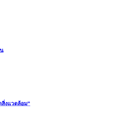
ิน
สิ่งแวดล้อม”