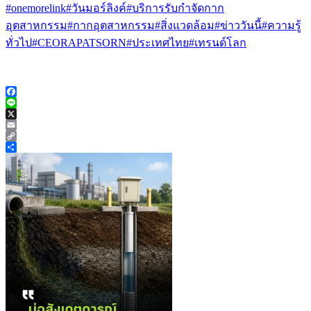
#onemorelink
#วันมอร์ลิงค์
#บริการรับกำจัดกาก
อุตสาหกรรม
#กากอุตสาหกรรม
#สิ่งแวดล้อม
#ข่าววันนี้
#ความรู้
ทั่วไป
#CEORAPATSORN
#ประเทศไทย
#เทรนด์โลก
Facebook
Line
X
Email
Copy
Link
Share