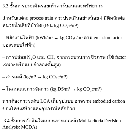
3.3 ชั้นการประเมินรอยเท้าคาร์บอนและทรัพยากร
สำหรับแต่ละ process train ควรประเมินอย่างน้อย 4 มิติหลักต่อ
หน่วยน้ำเสียที่บำบัด (เช่น kg CO₂e/m³):
– พลังงานไฟฟ้า (kWh/m³ → kg CO₂e/m³ ตาม emission factor
ของระบบไฟฟ้า)
– การปล่อย N₂O และ CH₄ จากกระบวนการชีวภาพ (ใช้ factor
เฉพาะหรือแบบจำลองขั้นสูง)
– สารเคมี (kg/m³ → kg CO₂e/m³)
– โคลนและการจัดการ (kg DS/m³ → kg CO₂e/m³)
หากต้องการระดับ LCA เต็มรูปแบบ อาจรวม embodied carbon
ของโครงสร้างและอุปกรณ์หลักด้วย
3.4 ชั้นการตัดสินใจแบบหลายเกณฑ์ (Multi‑criteria Decision
Analysis: MCDA)