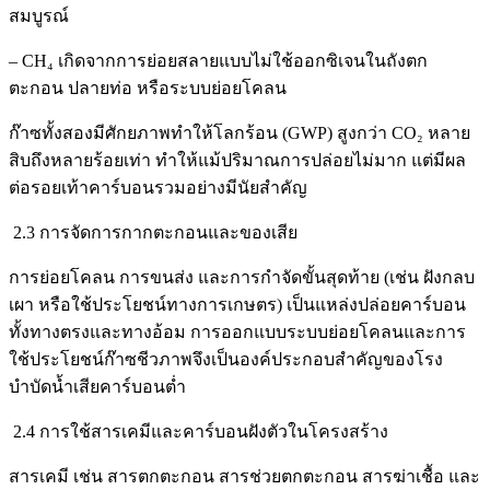
สมบูรณ์
– CH₄ เกิดจากการย่อยสลายแบบไม่ใช้ออกซิเจนในถังตก
ตะกอน ปลายท่อ หรือระบบย่อยโคลน
ก๊าซทั้งสองมีศักยภาพทำให้โลกร้อน (GWP) สูงกว่า CO₂ หลาย
สิบถึงหลายร้อยเท่า ทำให้แม้ปริมาณการปล่อยไม่มาก แต่มีผล
ต่อรอยเท้าคาร์บอนรวมอย่างมีนัยสำคัญ
2.3 การจัดการกากตะกอนและของเสีย
การย่อยโคลน การขนส่ง และการกำจัดขั้นสุดท้าย (เช่น ฝังกลบ
เผา หรือใช้ประโยชน์ทางการเกษตร) เป็นแหล่งปล่อยคาร์บอน
ทั้งทางตรงและทางอ้อม การออกแบบระบบย่อยโคลนและการ
ใช้ประโยชน์ก๊าซชีวภาพจึงเป็นองค์ประกอบสำคัญของโรง
บำบัดน้ำเสียคาร์บอนต่ำ
2.4 การใช้สารเคมีและคาร์บอนฝังตัวในโครงสร้าง
สารเคมี เช่น สารตกตะกอน สารช่วยตกตะกอน สารฆ่าเชื้อ และ