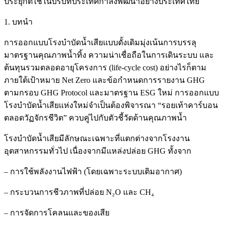
ประยุกต์ใช้ในบริบทประเทศกำลังพัฒนาอย่างประเทศไทย
1. บทนำ
การออกแบบโรงบำบัดน้ำเสียแบบดั้งเดิมมุ่งเน้นการบรรลุ
มาตรฐานคุณภาพน้ำทิ้ง ความน่าเชื่อถือในการเดินระบบ และ
ต้นทุนรวมตลอดอายุโครงการ (life‑cycle cost) อย่างไรก็ตาม
ภายใต้เป้าหมาย Net Zero และข้อกำหนดการรายงาน GHG
ตามกรอบ GHG Protocol และมาตรฐาน ESG ใหม่ การออกแบบ
โรงบำบัดน้ำเสียแห่งใหม่จำเป็นต้องพิจารณา “รอยเท้าคาร์บอน
ตลอดวัฏจักรชีวิต” ควบคู่ไปกับตัวชี้วัดด้านคุณภาพน้ำ
โรงบำบัดน้ำเสียมีลักษณะเฉพาะที่แตกต่างจากโรงงาน
อุตสาหกรรมทั่วไป เนื่องจากมีแหล่งปล่อย GHG ทั้งจาก
– การใช้พลังงานไฟฟ้า (โดยเฉพาะระบบเติมอากาศ)
– กระบวนการชีวภาพที่ปล่อย N₂O และ CH₄
– การจัดการโคลนและของเสีย