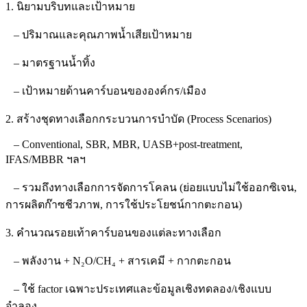
1. นิยามบริบทและเป้าหมาย
– ปริมาณและคุณภาพน้ำเสียเป้าหมาย
– มาตรฐานน้ำทิ้ง
– เป้าหมายด้านคาร์บอนขององค์กร/เมือง
2. สร้างชุดทางเลือกกระบวนการบำบัด (Process Scenarios)
– Conventional, SBR, MBR, UASB+post‑treatment,
IFAS/MBBR ฯลฯ
– รวมถึงทางเลือกการจัดการโคลน (ย่อยแบบไม่ใช้ออกซิเจน,
การผลิตก๊าซชีวภาพ, การใช้ประโยชน์กากตะกอน)
3. คำนวณรอยเท้าคาร์บอนของแต่ละทางเลือก
– พลังงาน + N₂O/CH₄ + สารเคมี + กากตะกอน
– ใช้ factor เฉพาะประเทศและข้อมูลเชิงทดลอง/เชิงแบบ
จำลอง