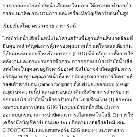
การออกแบบโรงบำบัดน้ำเสียแห่งใหม่ภายใต้กรอบคาร์บอนต่ำ:
กรอบแนวคิด กระบวนการ และเครื่องมือบัญชีคาร์บอนขั้นสูง
เรียบเรียงโดย ดร.สมชาย ดารารัตน์
โรงบำบัดน้ำเสียเป็นหนึ่งในโครงสร้างพื้นฐานด้านสิ่งแวดล้อมที่
มีบทบาทสำคัญต่อการคุ้มครองคุณภาพน้ำ แต่ในขณะเดียวกัน
ก็เป็นแหล่งปล่อยก๊าซเรือนกระจก (GHG) ที่สำคัญจากทั้งการใช้
พลังงานและกระบวนการชีวภาพ การออกแบบโรงบำบัดน้ำเสีย
แห่งใหม่ในยุคเศรษฐกิจคาร์บอนต่ำจึงไม่อาจจำกัดอยู่เพียงการ
บรรลุมาตรฐานคุณภาพน้ำทิ้ง หากต้องบูรณาการการวิเคราะห์
รอยเท้าคาร์บอน (carbon footprint) ตั้งแต่ระยะออกแบบ (design
stage) บทความนี้นำเสนอกรอบแนวคิดเชิงวิชาการสำหรับการ
ออกแบบโรงบำบัดน้ำเสียคาร์บอนต่ำ โดยเชื่อมโยง (1) ลักษณะ
เฉพาะของการปล่อย GHG ในระบบบำบัดน้ำเสีย, (2) การ
ออกแบบกระบวนการบำบัดและการเลือกเทคโนโลยี, (3) การใช้
เครื่องมือบัญชีคาร์บอนและระบบติดตามแบบเรียลไทม์ เช่น
C‑FOOT‑CTRL และแพลตฟอร์ม ESG และ (4) แนวทางการ